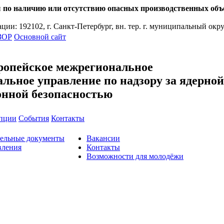
ию или отсутствию опасных производственных объекто
192102, г. Санкт-Петербург, вн. тер. г. муниципальный округ В
Основной сайт
ропейское межрегиональное
льное управление по надзору за ядерной
онной безопасностью
упции
События
Контакты
тельные документы
Вакансии
вления
Контакты
Возможности для молодёжи