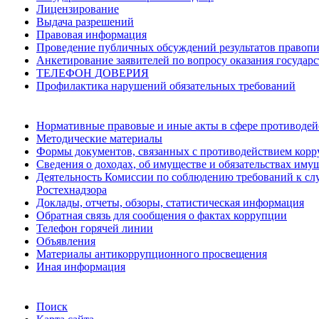
Лицензирование
Выдача разрешений
Правовая информация
Проведение публичных обсуждений результатов правопи
Анкетирование заявителей по вопросу оказания государ
ТЕЛЕФОН ДОВЕРИЯ
Профилактика нарушений обязательных требований
Нормативные правовые и иные акты в сфере противодей
Методические материалы
Формы документов, связанных с противодействием корр
Сведения о доходах, об имуществе и обязательствах им
Деятельность Комиссии по соблюдению требований к сл
Ростехнадзора
Доклады, отчеты, обзоры, статистическая информация
Обратная связь для сообщения о фактах коррупции
Телефон горячей линии
Объявления
Материалы антикоррупционного просвещения
Иная информация
Поиск