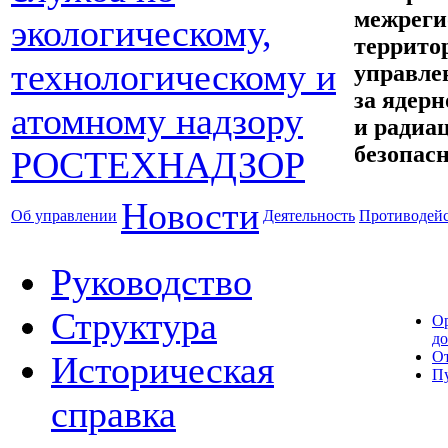
межреги
террито
управле
за ядерн
и радиа
безопас
Новости
Об управлении
Деятельность
Противодейс
Руководство
Структура
О
д
От
Историческая
П
справка