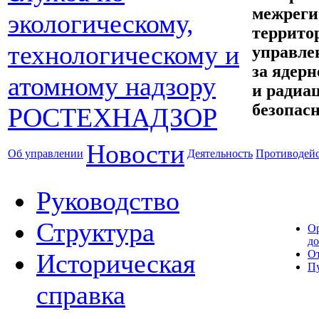
межреги
террито
управле
за ядерн
и радиа
безопас
Новости
Об управлении
Деятельность
Противодейс
Руководство
Структура
О
д
От
Историческая
П
справка