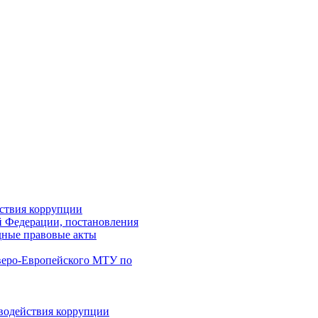
ствия коррупции
й Федерации, постановления
дные правовые акты
веро-Европейского МТУ по
водействия коррупции