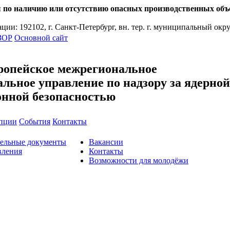
ию или отсутствию опасных производственных объекто
192102, г. Санкт-Петербург, вн. тер. г. муниципальный округ В
Основной сайт
ропейское межрегиональное
льное управление по надзору за ядерной
онной безопасностью
упции
События
Контакты
тельные документы
Вакансии
вления
Контакты
Возможности для молодёжи