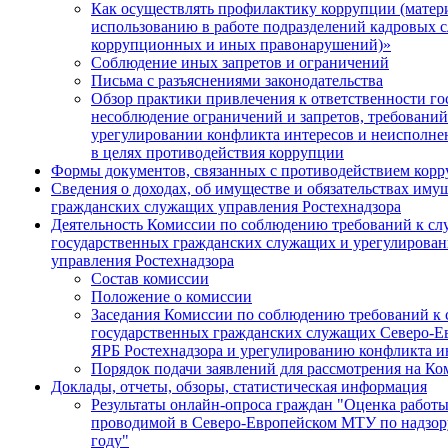
Как осуществлять профилактику коррупции (матер
использованию в работе подразделений кадровых 
коррупционных и иных правонарушений)»
Соблюдение иных запретов и ограничений
Письма с разъяснениями законодательства
Обзор практики привлечения к ответственности г
несоблюдение ограничений и запретов, требований
урегулировании конфликта интересов и неисполне
в целях противодействия коррупции
Формы документов, связанных с противодействием корр
Сведения о доходах, об имуществе и обязательствах иму
гражданских служащих управления Ростехнадзора
Деятельность Комиссии по соблюдению требований к с
государственных гражданских служащих и урегулирован
управления Ростехнадзора
Состав комиссии
Положение о комиссии
Заседания Комиссии по соблюдению требований к
государственных гражданских служащих Северо-Ев
ЯРБ Ростехнадзора и урегулированию конфликта и
Порядок подачи заявлений для рассмотрения на К
Доклады, отчеты, обзоры, статистическая информация
Результаты онлайн-опроса граждан "Оценка работ
проводимой в Северо-Европейском МТУ по надзору
году"