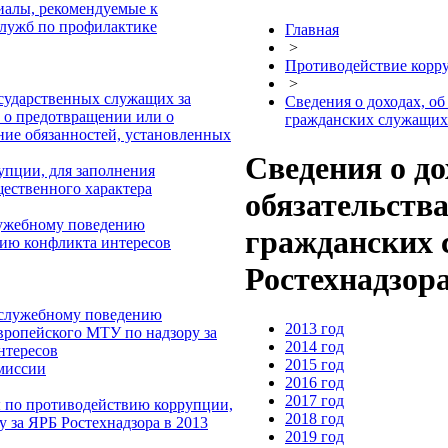
иалы, рекомендуемые к
служб по профилактике
Главная
>
Противодействие корр
>
осударственных служащих за
Сведения о доходах, о
 о предотвращении или о
гражданских служащих
ние обязанностей, установленных
Сведения о до
упции, для заполнения
щественного характера
обязательств
лужебному поведению
гражданских 
ию конфликта интересов
Ростехнадзор
 служебному поведению
2013 год
ропейского МТУ по надзору за
2014 год
нтересов
2015 год
омиссии
2016 год
2017 год
ы по противодействию коррупции,
2018 год
 за ЯРБ Ростехнадзора в 2013
2019 год