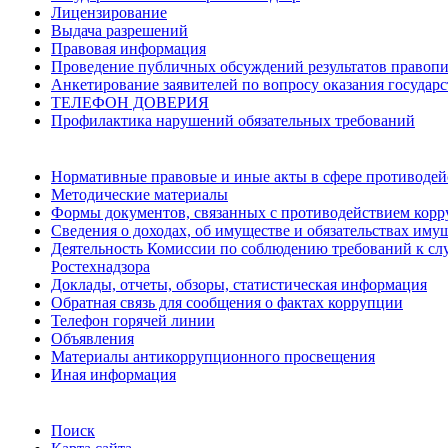
Лицензирование
Выдача разрешений
Правовая информация
Проведение публичных обсуждений результатов правопи
Анкетирование заявителей по вопросу оказания государ
ТЕЛЕФОН ДОВЕРИЯ
Профилактика нарушений обязательных требований
Нормативные правовые и иные акты в сфере противодей
Методические материалы
Формы документов, связанных с противодействием корр
Сведения о доходах, об имуществе и обязательствах им
Деятельность Комиссии по соблюдению требований к сл
Ростехнадзора
Доклады, отчеты, обзоры, статистическая информация
Обратная связь для сообщения о фактах коррупции
Телефон горячей линии
Объявления
Материалы антикоррупционного просвещения
Иная информация
Поиск