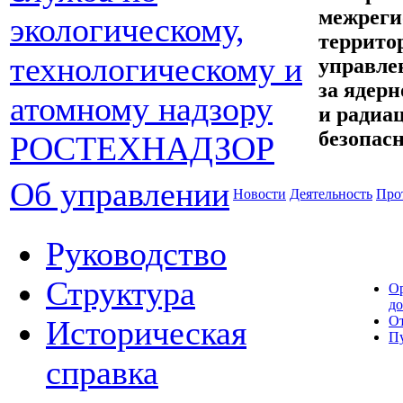
межреги
террито
управле
за ядерн
и радиа
безопас
Об управлении
Новости
Деятельность
Про
Руководство
Структура
О
д
От
Историческая
П
справка